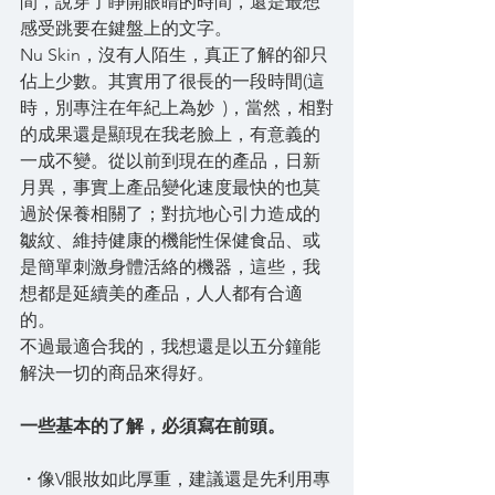
間，說穿了睜開眼睛的時間，還是最想
感受跳要在鍵盤上的文字。
Nu Skin，沒有人陌生，真正了解的卻只
佔上少數。其實用了很長的一段時間(這
時，別專注在年紀上為妙  )，當然，相對
的成果還是顯現在我老臉上，有意義的
一成不變。從以前到現在的產品，日新
月異，事實上產品變化速度最快的也莫
過於保養相關了；對抗地心引力造成的
皺紋、維持健康的機能性保健食品、或
是簡單刺激身體活絡的機器，這些，我
想都是延續美的產品，人人都有合適
的。
不過最適合我的，我想還是以五分鐘能
解決一切的商品來得好。
一些基本的了解，必須寫在前頭。
・像V眼妝如此厚重，建議還是先利用專