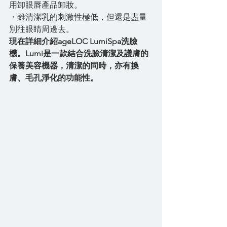
用卸眼唇產品卸妝。
・雖清潔乳的刺激性極低，但還是盡量
別往眼睛周邊去。
現在詳細介紹ageLOC LumiSpa洗臉
機。Lumi是一款結合洗臉清潔及護膚的
保養美容機器，清潔的同時，亦有換
膚、毛孔淨化的功能性。