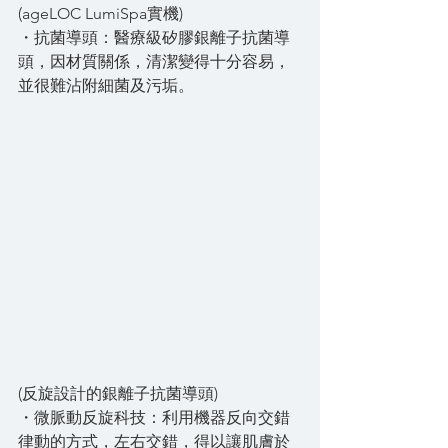
(ageLOC LumiSpa實機)
・抗菌導頭：醫療級矽膠銀離子抗菌導
頭，因材質關係，清潔變得十分容易，
並很難沾附細菌及污垢。
(反旋設計的銀離子抗菌導頭)
・微脈動反旋科技：利用機器反向交錯
律動的方式，左右交錯，得以讓肌膚於