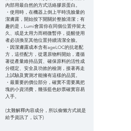
內部用最自然的方式活絡膠原蛋白。
・使用時，在機器上倒上平時洗臉量的
潔膚露，開始按下開關於整臉清潔；有
趣的是，Lumi會當你在同個位置停留太
久、或是太用力而稍微暫停，提醒使用
者必須換至其他位置持續清潔全臉。
・因潔膚露成本含有ageLOC的抗老配
方，這些配方，從選原物料開始，遵循
著從產量維持品質、確保原料的活性成
分穩定、安全及功效的檢測，接著再走
上試驗及實測才能擁有這樣的品質。
・最重要的價位部分，確實不需要萬把
塊的小資消費，幾張藍色鈔票確實容易
入手。
(太難解釋內容成分，所以偷懶方式就是
給予資訊了，以下)