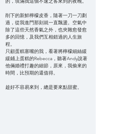
的，填滿我這個不速之客來到的夜晚。
削下的新鮮檸檬皮香，隨著一刀一刀劃
過，從我進門那刻就一直飄盪。空氣中
除了這些天然香氣之外，也夾雜愈發愈
多的回憶，及我們互相錯過的人生旅
程。
只顧蛋糕塞嘴的我，看著將檸檬細絲緩
緩鋪上蛋糕的Rebecca，聽著Andy說著
他倆婚禮打趣的細節，原來，我偷來的
時間，比預期的還值得。
趁好不容易來到，總是要來點甜蜜。