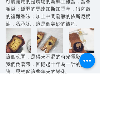
可麗露用的是農場的新鮮土雞蛋，蛋香
涎溢；嬌弱的馬達加斯加香草，很內斂
的複雜香味；加上中間發酵的依斯尼奶
油，我承認，這是個美妙的旅程。
這個晚間，是得來不易的時光電影。
我們倒著帶，回憶起十年為一計的光
陰，思想起這些年來的變化。
沒有僥倖的，最偶然的意外，似乎都是
事出必然。——愛因斯坦的這段話，我
想不只適用於科學。不在計劃中的偶
然，永遠都會得到計劃外的不期然，有
何不可。
時間亦不等人、也不甘於停留，而作為
感受生活的探照者，我豈能浪費貧分貧
秒，不去感受得來不易的溫度？