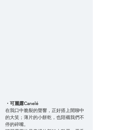
・可麗露Canelé
在我口中脆裂的聲響，正好搭上閒聊中
的大笑；薄片的小餅乾，也陪襯我們不
停的碎嘴。