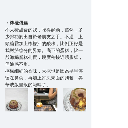
・檸檬蛋糕
不太碰甜食的我，吃得起勁，當然，多
少歸功於出自於老朋友之手。不過，上
頭糖霜加上檸檬汁的酸味，比例正好是
我對於糖分的界線。底下的蛋糕，比一
般海綿蛋糕扎實，硬度稍接近磅蛋糕，
但油感不重。
檸檬細絲的香味，大概也是因為早早停
留在鼻尖，再加上許久未面的興奮，昇
華成版畫般的範疇了。