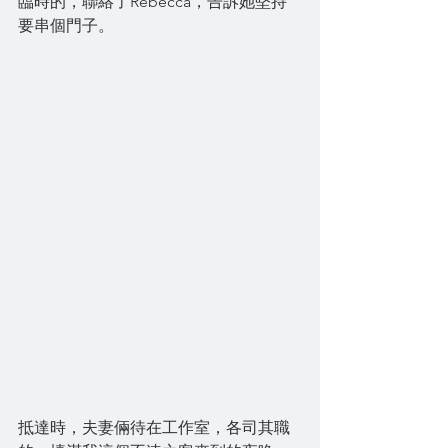
臨時的，聯絡了Rebecca，告訴她堅持
要串個門子。
抵達時，夫妻倆待在工作室，各司其職