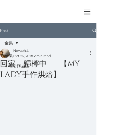
I'm V Lin
Post
全集
Nevaeh.L
全集
Oct 26, 2018
2 min read
回家，歸檸中——【MY
V 早期作品區
LADY手作烘焙】