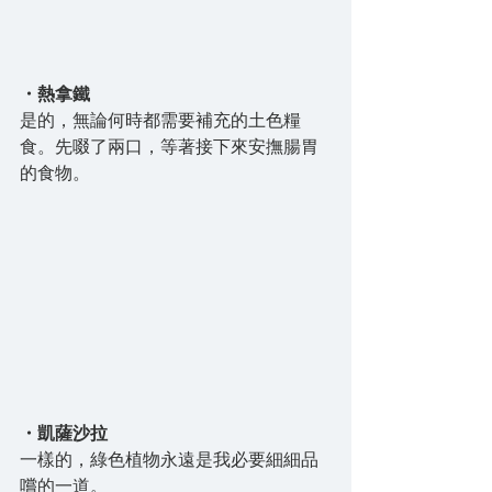
・熱拿鐵
是的，無論何時都需要補充的土色糧
食。先啜了兩口，等著接下來安撫腸胃
的食物。
・凱薩沙拉
一樣的，綠色植物永遠是我必要細細品
嚐的一道。