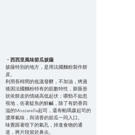
・西西里風味節瓜披薩
披薩特別的地方，是用法國麵粉製作餅
皮。
利用長時間的低溫發酵，不加油，烤過
後因法國麵粉特有的筋數特性，膨脹形
狀依餅皮的情緒高低起伏；嚼勁不如忽
視地，佐著鯷魚的鮮鹹，除了有奶香四
溢的Mozzarella起司，還有帕瑪森起司的
濃厚氣味，與清香的節瓜一同入口。
味覺跟著咬下的氣孔，掉進食物的通
道，將片段留於鼻尖。