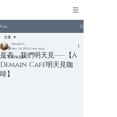
I'm V Lin
Post
全集
Nevaeh.L
全集
Nov 18, 2018
2 min read
是否，我們明天見——【À
V 早期作品區
Demain Café明天見咖
啡】