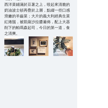
西洋菜鋪滿於豆薯之上，咬起來清脆的
奶油波士頓再疊於上層，點綴一些口感
滑嫩的羊齒菜；大片的義大利經典生菜
紅捲鬚，被凱薩沙拉醬遍佈，配上大器
削下的帕瑪森起司，今日的第一道，食
之清爽。