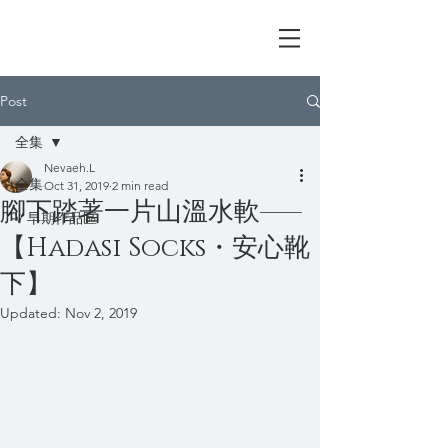
I'm V Lin
Post
全集
Nevaeh.L
全集
Oct 31, 2019
2 min read
腳下踏著一片山溫水軟——
V 早期作品區
【Hadasi Socks・安心靴
下】
Updated:
Nov 2, 2019