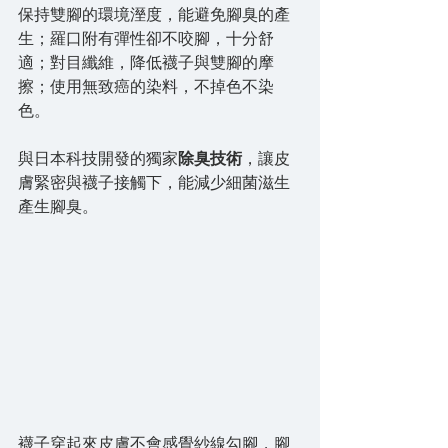
保持雙腳的環境溼度，能避免腳臭的產
生；羅口附有彈性卻不咬腳，十分舒
適；對目纖維，降低襪子與雙腳的摩
擦；使用無致癌的染料，不掉色不染
色。
與日本科技開發的獨家
除臭技術
，讓皮
膚緊密與襪子接觸下，能減少細菌滋生
產生腳臭。
襪子穿起來皮膚不會感覺紗線勾腳，腳