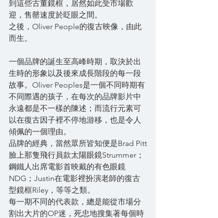
到這些古董鏡框，居然如此受市場歡
迎，售罄速度於眨眼之間。
之後，Oliver People的復古映像，由此
而生。 
一個品牌的誕生至高峰時期，取決於出
生時的形象以及後來成長階段的每一段
故事。Oliver Peoples是一個不同時期有
不同際遇的孩子，在每次的品牌影片中
永遠都是不一樣的陳述；而流行元素可
以在復古因子裡不停地游移，也是令人
傾佩的一個理由。 
品牌的經典，當然眾所皆知便是Brad Pitt
臉上那隻飛行員款太陽眼鏡Strummer；
鋼鐵人出席電影首映戴的有色眼鏡
NDG；Justin在電影裡扮演老師的復古
型鏡框Riley，等等之類。
每一期不同的代表款，總是能從市場分
割出大片的OP迷，死忠地搜集著每個時