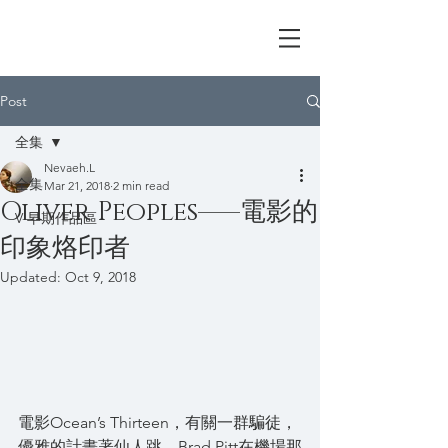
I'm V Lin
Post
全集
Nevaeh.L
全集
Mar 21, 2018
2 min read
Oliver Peoples——電影的
V 早期作品區
印象烙印者
Updated:
Oct 9, 2018
電影Ocean’s Thirteen，有關一群騙徒，
優雅的計畫著仙人跳。Brad Pitt在機場那