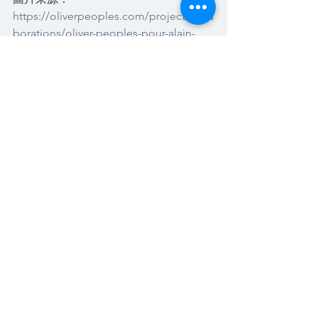
https://oliverpeoples.com/project/colla
borations/oliver-peoples-pour-alain-
mikli/
V 早期作品區
See All
Recent Posts