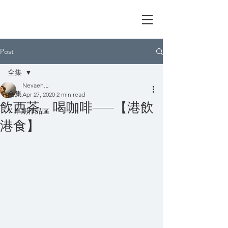
I'm V Lin
Post
全集
Nevaeh.L
全集
Apr 27, 2020
2 min read
飲西茶，喝咖啡——【港飲
V 早期作品區
港食】