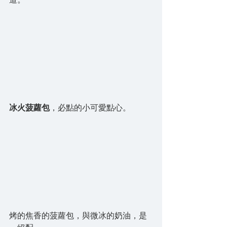
冰火菠蘿包
，必點的小可愛點心。
烤的焦香的菠蘿包，與微冰的奶油，是