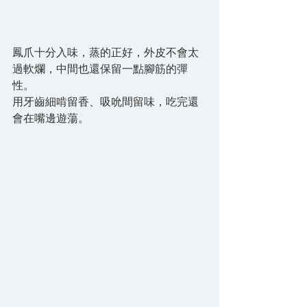
鳳爪十分入味，蒸的正好，外皮不會太
過軟爛，中間也還保留一點腳筋的彈
性。
用牙齒細啃留香、吸吮間留味，吃完還
會在嘴邊遊蕩。