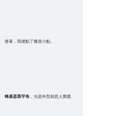
接著，我便點了幾道小點。
蜂巢荔蓉芋角
，光是外型就惹人憐愛。