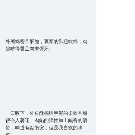
外層綿密且酥脆，裏頭的御題軟綿，肉
餡吵得香且肉末彈牙。
一口咬下，外皮酥棉與芋泥的柔軟香甜
很令人著迷，肉餡的彈性加上鹹香的噴
發，味道有點衝突，但是我喜歡的味
道。