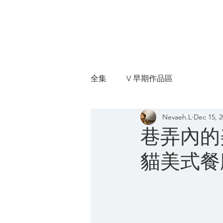
I'm V
全集
V 早期作品區
Nevaeh.L
Dec 15, 
巷弄內的美
貓美式餐