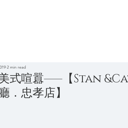
 Lin
Home
About V Lin
2019
2 min read
式喧囂——【Stan &Ca
廳．忠孝店】