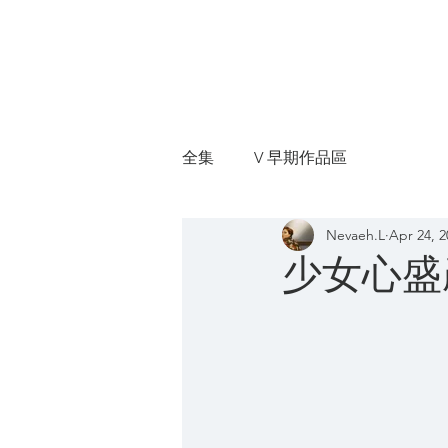
I'm V
全集
V 早期作品區
Nevaeh.L
Apr 24, 2
少女心盛