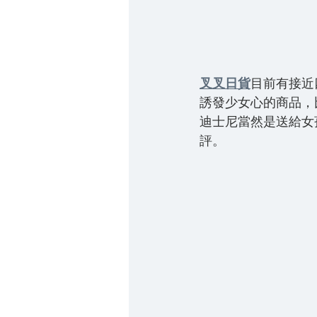
叉叉日貨
目前有接近
誘發少女心的商品，
迪士尼當然是送給女
評。