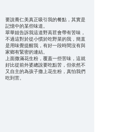
要說蕎仁美真正吸引我的餐點，其實是
記憶中的某些味道。
翠華姐告訴我這道野萵苣會帶有苦味，
不過這對於從小慣於吃野菜的我，簡直
是用味覺提醒我，有好一段時間沒有與
家鄉有緊密的連結。
上面撒滿花生粉，覆蓋一些苦味，這就
好比從前外婆總說要吃點苦，但依然不
又自主的為孩子撒上花生粉，真怕我們
吃到苦。