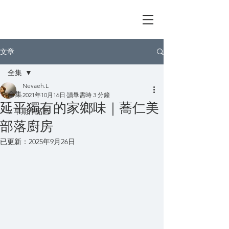
林筱薇——台北，大有可薇！
文章
全集
Nevaeh.L
全集
2021年10月16日
讀畢需時 3 分鐘
延平獨有的家鄉味｜蕎仁美
V 早期作品區
部落廚房
已更新：
2025年9月26日