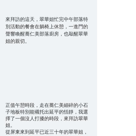
來拜訪的這天，翠華姐忙完中午部落特
別活動的餐會在躺椅上休憩，一進門的
聲響喚醒蕎仁美部落廚房，也敲醒翠華
姐的親切。
正值午憩時段，走在蕎仁美細碎的小石
子地板特別能襯托出延平的恬靜，我選
擇了一個沒人打擾的時段，來拜訪翠華
姐。
從屏東來到延平已近三十年的翠華姐，