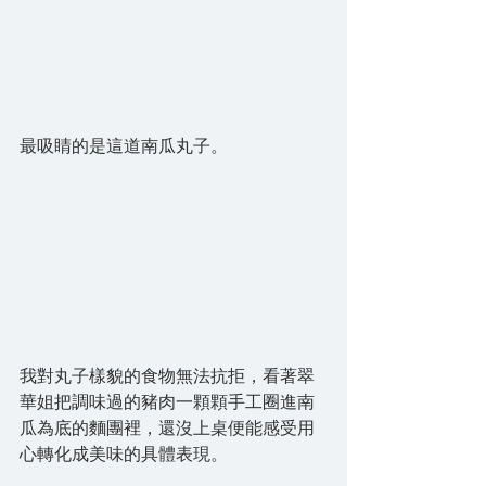
最吸睛的是這道南瓜丸子。
我對丸子樣貌的食物無法抗拒，看著翠
華姐把調味過的豬肉一顆顆手工圈進南
瓜為底的麵團裡，還沒上桌便能感受用
心轉化成美味的具體表現。