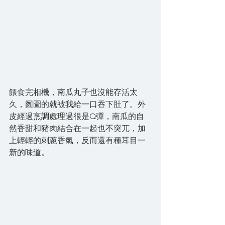
餵食完相機，南瓜丸子也沒能存活太
久，囫圇的就被我給一口吞下肚了。外
皮經過烹調處理過很是Q彈，南瓜的自
然香甜和豬肉結合在一起也不突兀，加
上輕輕的刺蔥香氣，反而還有種耳目一
新的味道。