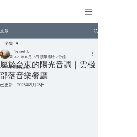
林筱薇——台北，大有可薇！
文章
全集
Nevaeh.L
全集
2021年10月16日
讀畢需時 2 分鐘
屬於台東的陽光音調｜雲棧
V 早期作品區
部落音樂餐廳
已更新：
2025年9月26日