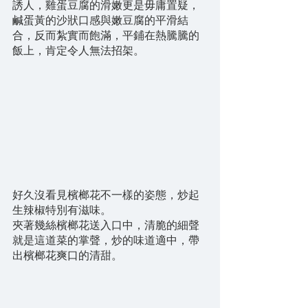
誘人，雞蛋豆腐的滑嫩更是毋庸置疑，
鹹蛋黃的沙狀口感與嫩豆腐的平滑結
合，反而紮實而飽滿，平鋪在熱騰騰的
飯上，肯定令人無法招架。
好久沒看見檳榔花不一樣的姿態，炒起
生辣椒特別有滋味。
夾著幾絲檳榔花送入口中，清脆的細聲
就是這道菜的掌聲，炒的味道適中，帶
出檳榔花爽口的清甜。